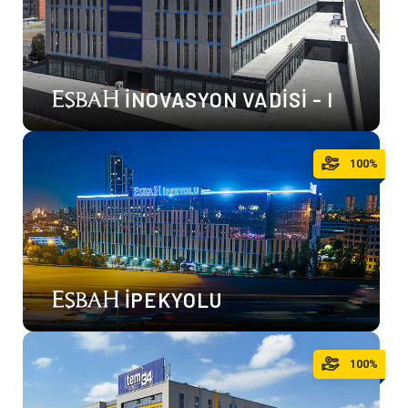
İNOVASYON VADİSİ - I
100%
İPEKYOLU
100%