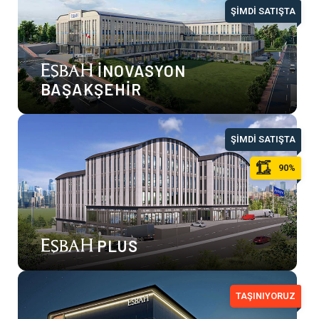
ŞİMDİ SATIŞTA
İNOVASYON
BAŞAKŞEHİR
ŞİMDİ SATIŞTA
90%
PLUS
TAŞINIYORUZ