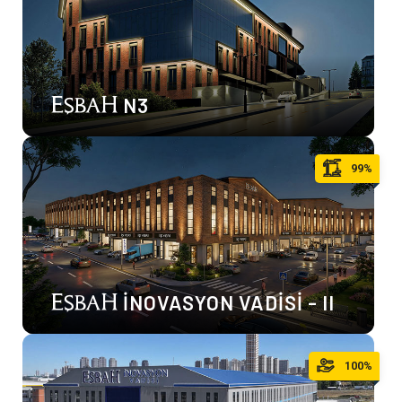
N3
99%
İNOVASYON VADİSİ - II
100%